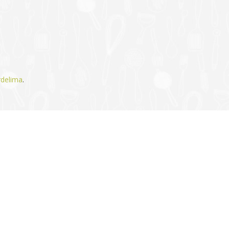
rdelima
.